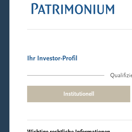
Patrimonium Swiss Real Estate 
Ihr Investor-Profil
Anlagegruppe Gesundheitsimmo
Qualifizi
Institutionell
Patrimonium Urban Opportunit
Wichtige rechtliche Informationen