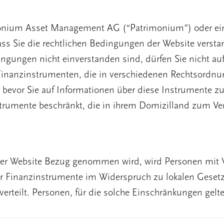
monium Asset Management AG (“Patrimonium”) oder eine
ass Sie die rechtlichen Bedingungen der Website vers
ngen nicht einverstanden sind, dürfen Sie nicht auf d
inanzinstrumenten, die in verschiedenen Rechtsordnung
Immobilienmand
, bevor Sie auf Informationen über diese Instrumente z
strumente beschränkt, die in ihrem Domizilland zum Ver
 der Website Bezug genommen wird, wird Personen mit W
er Finanzinstrumente im Widerspruch zu lokalen Gesetze
erteilt. Personen, für die solche Einschränkungen gelte
lich, dass sie rechtlich zum Zugriff auf die Website ber
Asset-Based Len
f. die Basisinformationsblätter enthalten die Informat