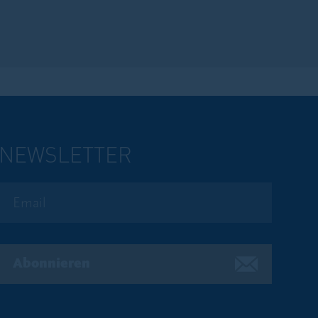
öglichen steuerlichen Folgen des Besitzes,
formieren.
um sind nicht für Personen bestimmt, die
ie Veröffentlichung solcher Informationen
NEWSLETTER
ls Vertragsfonds nach schweizerischem Recht
ten Zwischen- und Jahresberichte kostenlos
Abonnieren
 Recht, die auf qualifizierte Anleger
wie die letzten Zwischen- und