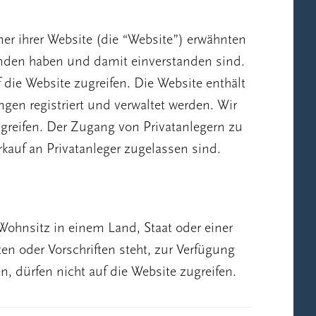
r ihrer Website (die “Website”) erwähnten
tanden haben und damit einverstanden sind.
ie Website zugreifen. Die Website enthält
en registriert und verwaltet werden. Wir
ate
ugreifen. Der Zugang von Privatanlegern zu
kauf an Privatanleger zugelassen sind.
ohnsitz in einem Land, Staat oder einer
n oder Vorschriften steht, zur Verfügung
n, dürfen nicht auf die Website zugreifen.
echtigt sind. Lediglich die Prospekte,
ding
ionen und spezifischen Details, die von den