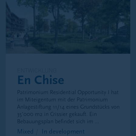
Unternehmen, Fonds oder anderen
Anlageinstrumenten zu informieren. Anleger
sollten sich an einen qualifizierten Steuerberater
wenden, um sich über die möglichen steuerlichen
Folgen des Besitzes, Kaufs oder Verkaufs von
Anteilen an Unternehmen, Fonds oder anderen
Anlageinstrumenten zu informieren.
Investmentfonds
ENTWICKLUNG
En Chise
Die auf der Website enthaltenen Informationen
über Dienstleistungen und Produkte von
Patrimonium Residential Opportunity I hat
Patrimonium sind nicht für Personen bestimmt,
im Miteigentum mit der Patrimonium
die in einem Land oder einer Jurisdiktion wohnen,
Anlagestiftung 11/14 eines Grundstücks von
in dem der Zugang zu solchen Informationen oder
35’000 m2 in Crissier gekauft. Ein
die Veröffentlichung solcher Informationen
Bebauungsplan befindet sich im ...
gesetzlich verboten ist.
Mixed
In development