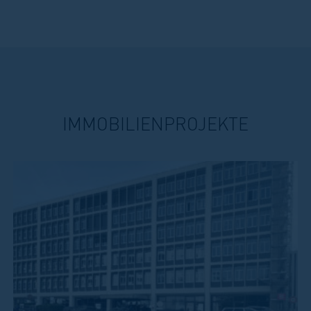
Marken oder anderen Elementen der Website.
Jegliche Reproduktion oder Nutzung der Website
oder des Patrimonium-Logos ist ohne vorherige
schriftliche Zustimmung von Patrimonium
verboten.
Kein Angebot
IMMOBILIENPROJEKTE
Die auf der Website veröffentlichten Informationen
und Meinungen stellen weder eine Einladung noch
ein Angebot zur Durchführung oder Beendigung
einer Investition oder eine Einladung oder ein
Angebot zur Durchführung einer anderen
Transaktion dar. Die auf der Website
bereitgestellten Informationen und Meinungen
stellen keine Empfehlungen oder
Entscheidungshilfen für Ihre Investitionen und
andere Angelegenheiten dar und sind in keiner