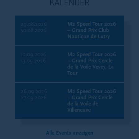
KALENDER
der Schweiz ist die Credit Suisse (Schweiz) AG,
mit Sitz am Paradeplatz 8, 8001 Zürich, Schweiz.
29.08.2026
M2 Speed Tour 2026
30.08.2026
– Grand Prix Club
Für den Patrimonium Private Equity Fund – eine
Nautique de Lutry
spezielle Kommanditgesellschaft nach
luxemburgischem Recht, die auf qualifizierte
Anleger beschränkt ist – können Prospekt,
12.09.2026
M2 Speed Tour 2026
13.09.2026
– Grand Prix Cercle
Dokumente zu den wichtigsten Informationen für
de la Voile Vevey, La
den Anleger sowie die letzten Zwischen- und
Tour
Jahresberichte kostenlos und auf Anfrage bei der
Fondsverwaltungsgesellschaft, den Vertriebsträgern
oder dem Vertreter des Fonds in der Schweiz
26.09.2026
M2 Speed Tour 2026
27.09.2026
– Grand Prix Cercle
angefordert werden. Der Schweizer Vertreter ist die
de la Voile de
Genfer Niederlassung der Acolin Fund Services AG
Villeneuve
mit Sitz in Cours de Rive 6, 1204 Genf, Schweiz.
Die Zahlstelle des Fonds in der Schweiz ist die
Banque Cantonale de Genève mit Sitz am 17 Quai
Alle Events anzeigen
de l’Ile, 1208 Genf, Schweiz.