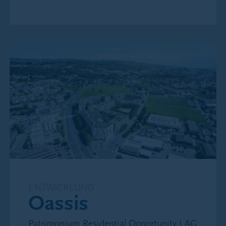
Für den Patrimonium Swiss Real Estate Fund –
eine schweizerische kollektive Kapitalanlage, die
als Vertragsfonds nach schweizerischem Recht
organisiert ist – können der Fondsvertrag, der
Prospekt, das Basisinformationsblatt sowie die
letzten Zwischen- und Jahresberichte kostenlos
und auf Anfrage bei der Fondsleitung und
dem/den Vertriebsträger(n) des Fonds bezogen
werden.
Für den Patrimonium Middle Market Debt Fund –
eine kollektive Kapitalanlage nach
luxemburgischem Recht, die auf qualifizierte
Anleger beschränkt ist – können Prospekt,
Dokumente zu den wichtigsten Informationen für
ENTWICKLUNG
den Anleger sowie die letzten Zwischen- und
Oassis
Jahresberichte kostenlos und auf Anfrage bei der
Fondsleitung, den Vertriebsträgern oder dem
Patrimonium Residential Opportunity I AG