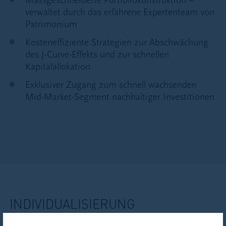
verwaltet durch das erfahrene Expertenteam von
Patrimonium
Kosteneffiziente Strategien zur Abschwächung
des J-Curve-Effekts und zur schnellen
Kapitalallokation
Exklusiver Zugang zum schnell wachsenden
Mid-Market-Segment nachhaltiger Investitionen
INDIVIDUALISIERUNG