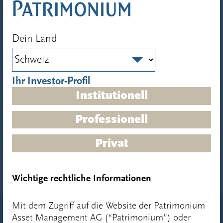
Ihr eigenes
Infrastrukturportfolio
Dein Land
Infrastrukturportfolios können als Closed-End-Fonds
oder als Evergreen-Lösungen strukturiert und
Ihr Investor-Profil
anhand einer Vielzahl strategischer Optionen bzw.
„Building Blocks“ aufgebaut werden – wie z. B.
Institutionell
Risiko-/Renditeprofil, regionaler Fokus,
Investitionsarten, Diversifikation und
Professionell
Nachhaltigkeitsniveau.
Privat
Wichtige rechtliche Informationen
Mit dem Zugriff auf die Website der Patrimonium
Asset Management AG (“Patrimonium”) oder