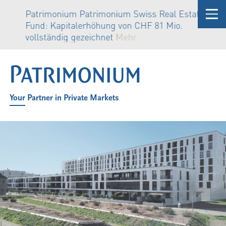
Patrimonium Patrimonium Swiss Real Estate
Fund: Kapitalerhöhung von CHF 81 Mio.
vollständig gezeichnet
Mehr
Your Partner in Private Markets