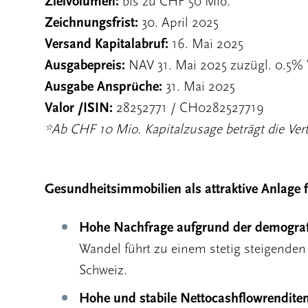
Zielvolumen:
bis zu CHF 50 Mio.
Zeichnungsfrist:
30. April 2025
Versand Kapitalabruf:
16. Mai 2025
Ausgabepreis:
NAV 31. Mai 2025 zuzügl. 0.5%
Ausgabe Ansprüche:
31. Mai 2025
Valor /ISIN:
28252771 / CH0282527719
*Ab CHF 10 Mio. Kapitalzusage beträgt die Ve
Gesundheitsimmobilien als attraktive Anlage 
Hohe Nachfrage aufgrund der demograf
Wandel führt zu einem stetig steigende
Schweiz.
Hohe und stabile Nettocashflowrendite