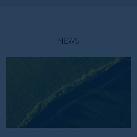
ou indirects de toute nature en relation avec les
informations, performances, graphiques, liens ou
autres communications contenus dans ce site ou
en relation avec les risques liés aux marchés
financiers.
NEWS
Participations significatives
Patrimonium et/ou ses administrateurs, directeurs
et employés peuvent détenir ou avoir détenu des
participations ou traiter ou agir comme market
maker sur des titres présentés sur ce site internet.
De plus, ces entités ou personnes peuvent avoir ou
avoir eu des activités de conseil ou des relations
d’affaires et proposé des services ou agi en tant
qu’administrateurs des sociétés mentionnées sur
le site internet.
Liens sur le site internet