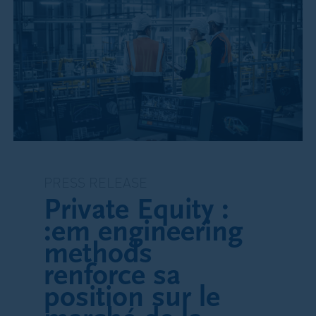
Loi applicable
En cas de naissance d’une relation juridique entre
l’utilisateur et Patrimonium résultant de
l’utilisation de ce site internet, celle-ci serait
soumise au droit suisse.
PRESS RELEASE
Private Equity :
:em engineering
methods
renforce sa
position sur le