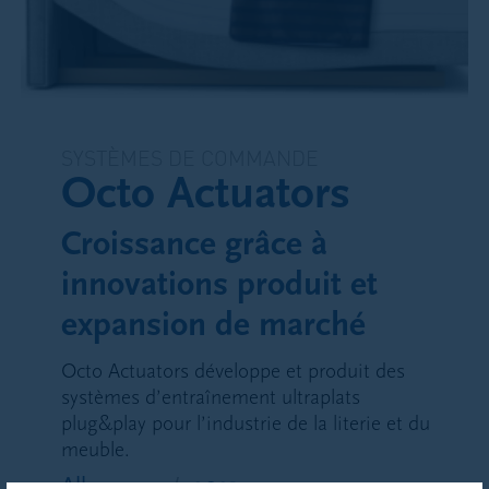
SYSTÈMES DE COMMANDE
Octo Actuators
Croissance grâce à
innovations produit et
expansion de marché
Octo Actuators développe et produit des
systèmes d’entraînement ultraplats
plug&play pour l’industrie de la literie et du
meuble.
Allemagne
2021