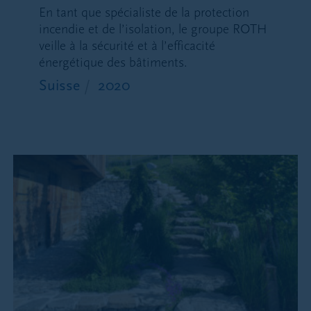
En tant que spécialiste de la protection
Le contenu entier de ce site internet est soumis au
incendie et de l’isolation, le groupe ROTH
copyright (tous droits réservés). Le logo de
veille à la sécurité et à l’efficacité
Patrimonium est une marque déposée.
énergétique des bâtiments.
L’utilisation du site ne donne aucun droit sur son
contenu, ses logiciels, ses marques déposées ou
Suisse
2020
tout autre élément du site internet. Toute
utilisation ou reproduction du site internet ou du
logo Patrimonium à but privé ou commercial est
interdite sans autorisation écrite préalable de
Patrimonium.
Absence d’offre
Les informations, documentations et opinions
publiés sur le site ne constituent ni une
recommandation ni une offre d’achat ou de vente
de titres ou d’instruments d’investissement, ni une
invitation ou une recommandation d’exécuter une
quelconque transaction. Elles sont purement