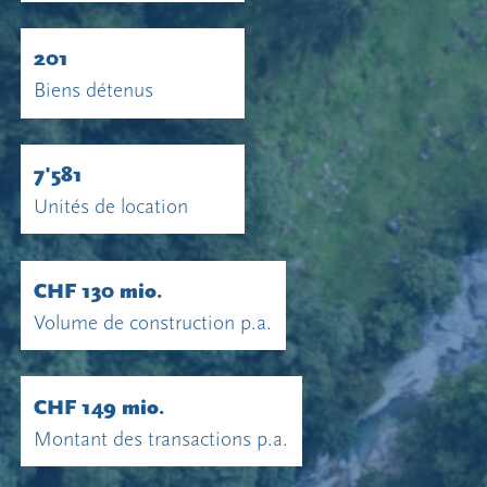
201
Biens détenus
7'581
Unités de location
CHF 130 mio.
Volume de construction p.a.
CHF 149 mio.
Montant des transactions p.a.