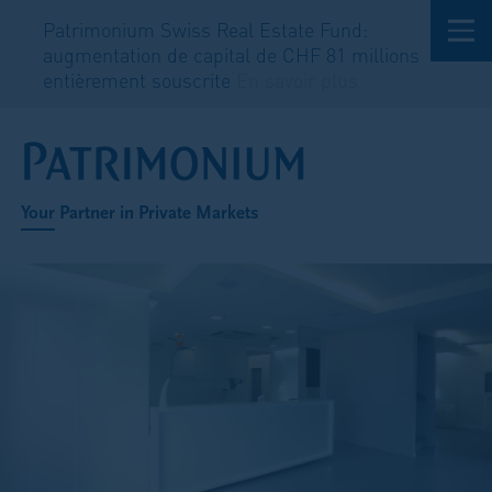
Estate Fund:
Private Credit : troisième sorti
de CHF 81 millions
et lancement du Senior Lendi
savoir plus
savoir plus
Your Partner in Private Markets