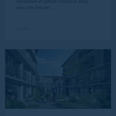
envoyés par e-mail à Patrimonium (y compris les
croissance et clôture l’exercice 2025
ordres de paiement) ne sont pas valables
avec une fortune ...
contractuellement. Patrimonium n’accepte aucune
responsabilité pour des dommages ou des pertes
résultant de l’utilisation de l’e-mail pour des ordres
05.06.26
reçus trop tard ou pas reçus du tout. Pour des
raisons techniques, Patrimonium n’est pas en
mesure de garantir la disponibilité des services
d’e-mail. Patrimonium ne peut être tenu
responsable pour des pertes résultant de messages
e-mail envoyés ave retard ou pas envoyés du tout.
Ces conditions s’appliquent pour toute forme de
communication non protégée dont les fonctions et
l’exposition au risque est similaire à celle de l’e-
mail.
Impôts
Nous recommandons aux investisseurs de
contacter leur expert fiscal pour les réserves légales