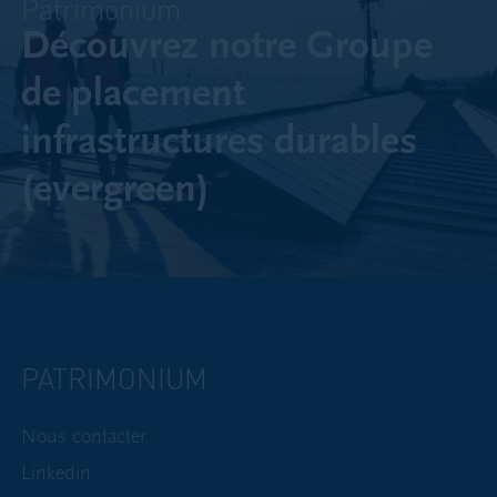
Patrimonium
Découvrez notre Groupe
de placement
infrastructures durables
(evergreen)​
PATRIMONIUM
Nous contacter
Linkedin