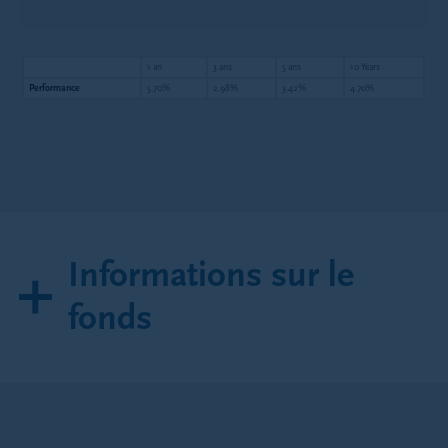
1 an
3 ans
5 ans
10 Years
Performance
5.70%
2.98%
3.42%
4.70%
Informations sur le
fonds