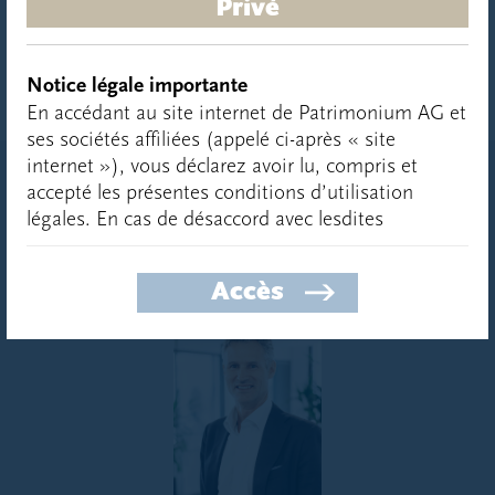
Privé
Voir tous les évènements
Notice légale importante
En accédant au site internet de Patrimonium AG et
ses sociétés affiliées (appelé ci-après « site
internet »), vous déclarez avoir lu, compris et
accepté les présentes conditions d’utilisation
légales. En cas de désaccord avec lesdites
conditions d’utilisation, nous vous prions de ne
CONTACT
pas accéder à notre site internet.
Accès
Limitations légales par pays
Aucun des produits ou prospectus mentionnés sur
ce site internet ne sont accessibles ou
distribuables aux personnes qui résident dans des
pays, états ou juridictions dans lesquelles une telle
distribution serait contraire aux lois et règlements
locaux en vigueur. Les personnes touchées par de