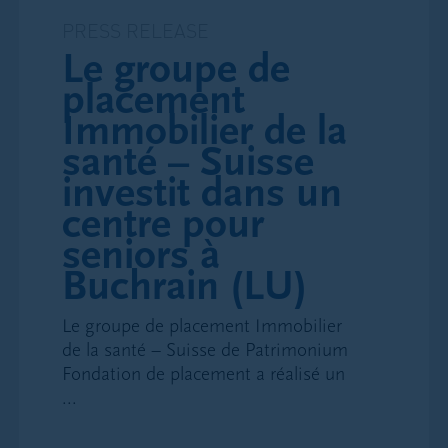
et fiscales liées au domicile fiscal de l’investisseur
PRESS RELEASE
au sujet de l’achat et la vente d’actions, de parts de
Le groupe de
fonds de placement et d’autres produits
placement
d’investissement et les effets de ces transaction
sur sa taxation.
Immobilier de la
santé – Suisse
Loi applicable
investit dans un
En cas de naissance d’une relation juridique entre
centre pour
l’utilisateur et Patrimonium résultant de
l’utilisation de ce site internet, celle-ci serait
seniors à
soumise au droit suisse.
Buchrain (LU)
Le groupe de placement Immobilier
de la santé – Suisse de Patrimonium
Fondation de placement a réalisé un
...