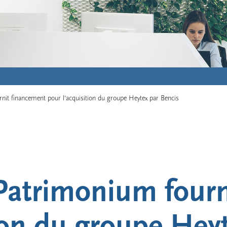
rnit financement pour l’acquisition du groupe Heytex par Bencis
: Patrimonium four
ion du groupe Hey