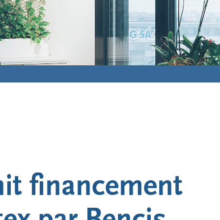
nit financement
tex par Bencis