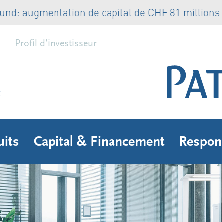
ugmentation de capital de CHF 81 millions entiè
Profil d’investisseur
s
uits
Capital & Financement
Respons