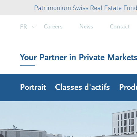
Patrimonium Swiss Real Estate Fund: aug
FR
Careers
News
Contact
Your Partner in Private Market
Portrait
Classes d'actifs
Prod