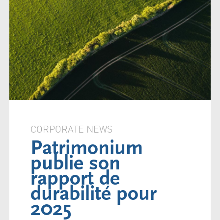
CORPORATE NEWS
Patrimonium
publie son
rapport de
durabilité pour
2025